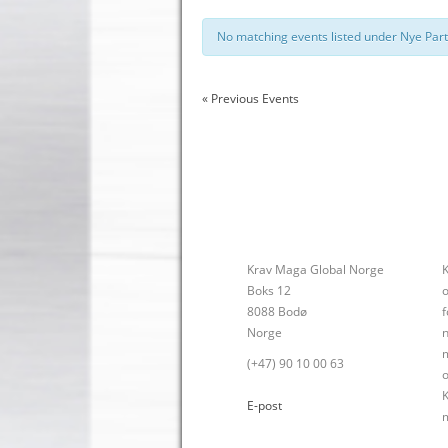
No matching events listed under Nye Partie
«
Previous Events
Krav Maga Global Norge
Boks 12
o
8088 Bodø
f
Norge
n
(+47) 90 10 00 63
o
E-post
m