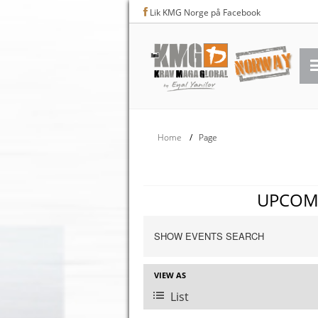
Lik KMG Norge på Facebook
Home
/
Page
UPCOM
EVENTS
SEARCH
SHOW EVENTS SEARCH
AND
VIEWS
EVENT
VIEW AS
NAVIGATION
VIEWS
List
NAVIGATION