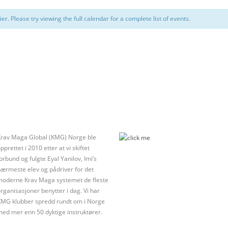
r. Please try viewing the full calendar for a complete list of events.
Krav Maga Global (KMG) Norge ble
pprettet i 2010 etter at vi skiftet
orbund og fulgte Eyal Yanilov, Imi’s
ærmeste elev og pådriver for det
moderne Krav Maga systemet de fleste
rganisasjoner benytter i dag. Vi har
KMG klubber spredd rundt om i Norge
ed mer enn 50 dyktige instruktører.