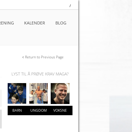
/
RENING
KALENDER
BLOG
Return to Previous Page
LYST TIL Å PRØVE KRAV MAGA?
BARN
UNGDOM
VOKSNE